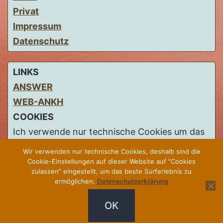
Privat
Impressum
Datenschutz
LINKS
ANSWER
WEB-ANKH
COOKIES
Ich verwende nur technische Cookies um das
beste Surferlebnis zu ermöglichen. Deshalb
Wir verwenden nur technische Cookies, deshalb sind die
sind die Cookie-Einstellungen auf meiner
Cookie-Einstellungen auf dieser Website auf “Cookies
zulassen” eingestellt, um das beste Surferlebnis zu
Website auf
“Cookies zulassen”
eingestellt.
ermöglichen.
Datenschutzerklärung
Weitere Informationen finden Sie auf meiner
OK
Datenschutzerklärung