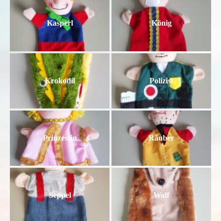
Kasperl
König
Krokodil
Polizist
Prinzessin
Räuber
Seppel
Wolf